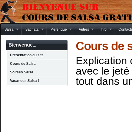
Salsa
Bachata
Merengue
Autres
Info
Contact
Cours de s
Bienvenue...
Présentation du site
Explication
Cours de Salsa
avec le jeté 
Soirées Salsa
tout dans un
Vacances Salsa !