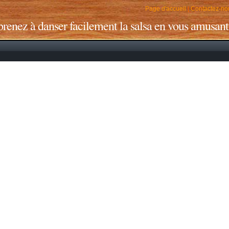
Page d'accueil
|
Contactez-no
renez à danser facilement la salsa en vous amusant