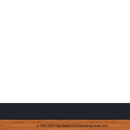
© 2009-2025 http://www.coursdesalsagratuits.com