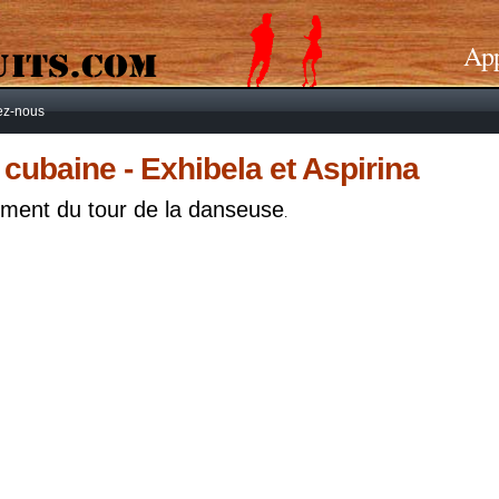
App
ez-nous
cubaine - Exhibela et Aspirina
ement du tour de la danseuse
.