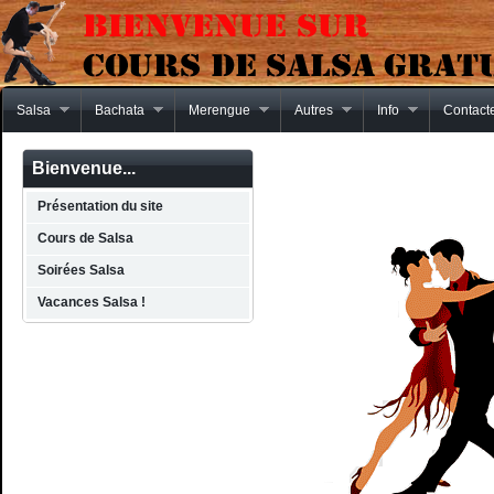
Salsa
Bachata
Merengue
Autres
Info
Contact
Bienvenue...
Présentation du site
Cours de Salsa
Soirées Salsa
Vacances Salsa !