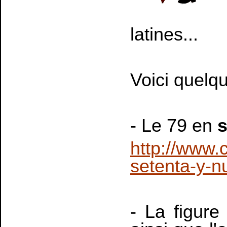
latines...
Voici quelq
- Le 79 en
s
http://www.
setenta-y-n
- La figur