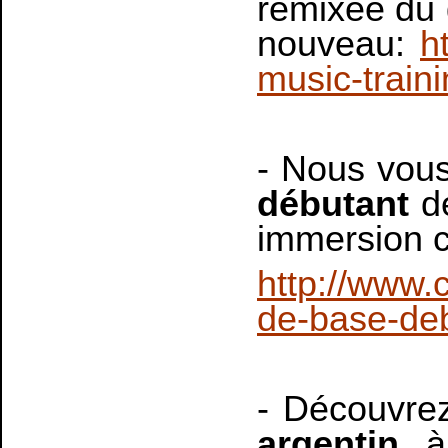
remixée du g
nouveau:
h
music-traini
- Nous vous
débutant
de
immersion c
http://www.
de-base-de
-
Découvrez
argentin
à 